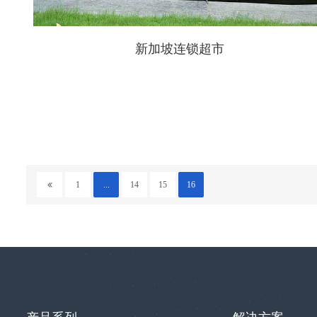
新加坡连锁超市
1
...
14
15
16